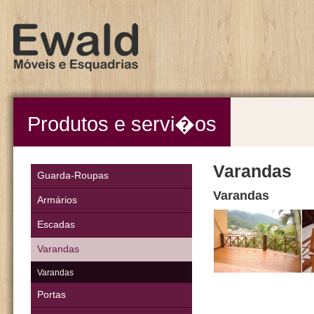
Produtos e servi�os
Varandas
Guarda-Roupas
Varandas
Armários
Escadas
Varandas
Varandas
Portas